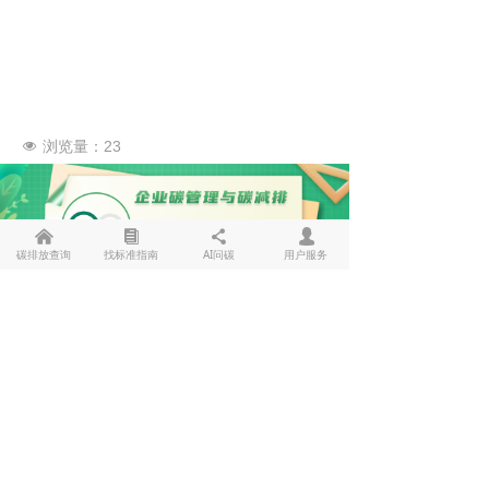
浏览量：
23
넶
낀
뀴
끖
넙
碳排放查询
找标准指南
AI问碳
用户服务
探碳管家
☜
随时咨询
☞
关注官微
便捷查询
版权所有 © 广州探碳科技有限公司 2023
粤ICP备2022056520号